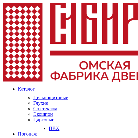
Каталог
Цельнощитовые
Глухие
Со стеклом
Экошпон
Царговые
ПВХ
Погонаж