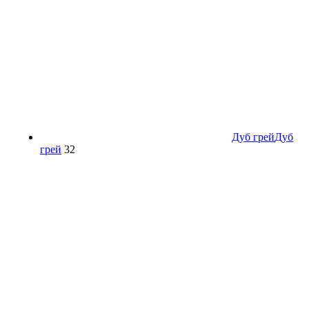
Дуб грей
Дуб
грей
32