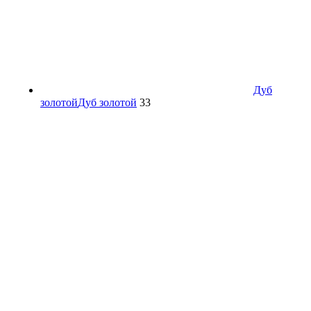
Дуб
золотой
Дуб золотой
33