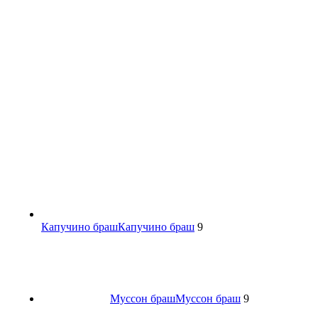
Капучино браш
Капучино браш
9
Муссон браш
Муссон браш
9