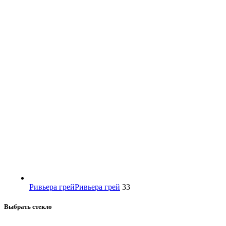
Ривьера грей
Ривьера грей
33
Выбрать стекло