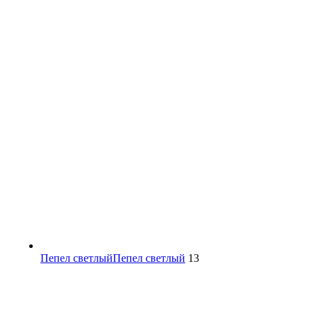
Пепел светлый
Пепел светлый
13