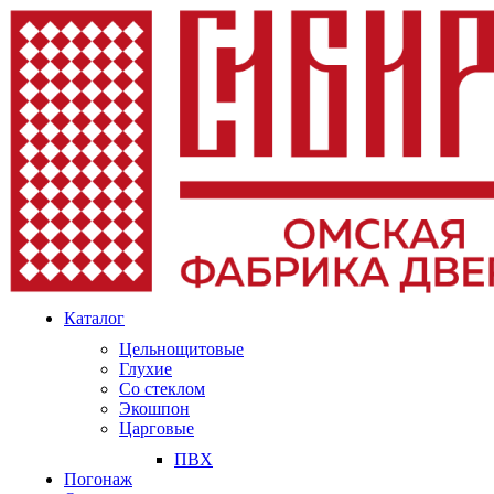
Каталог
Цельнощитовые
Глухие
Со стеклом
Экошпон
Царговые
ПВХ
Погонаж