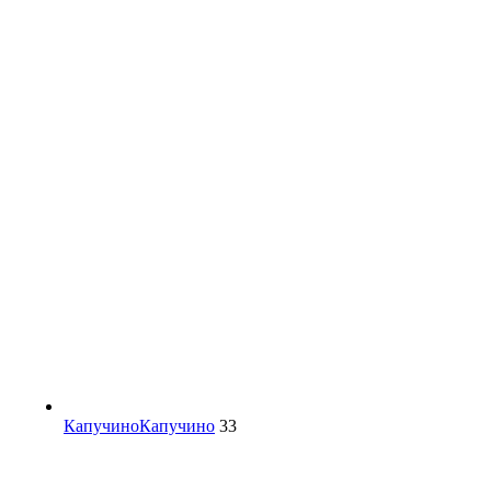
Капучино
Капучино
33