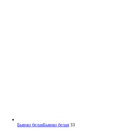
Бьянко белая
Бьянко белая
33