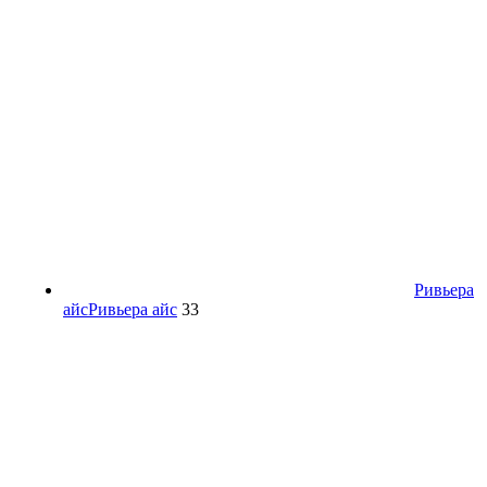
Ривьера
айс
Ривьера айс
33