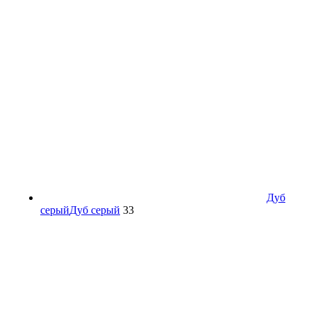
Дуб
серый
Дуб серый
33