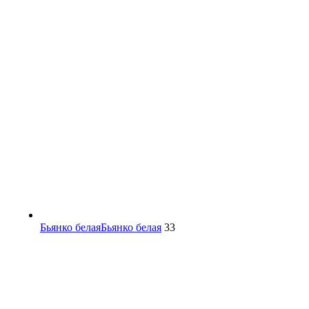
Бьянко белая
Бьянко белая
33