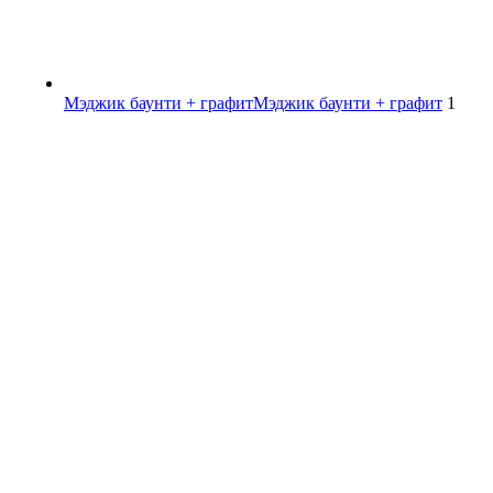
Мэджик баунти + графит
Мэджик баунти + графит
1