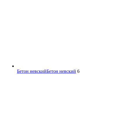
Бетон невский
Бетон невский
6