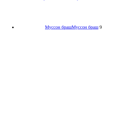
Муссон браш
Муссон браш
9