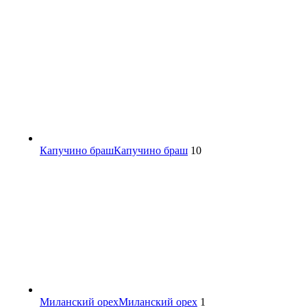
Капучино браш
Капучино браш
10
Миланский орех
Миланский орех
1