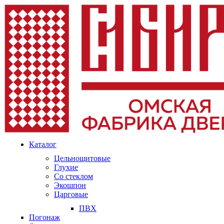
Каталог
Цельнощитовые
Глухие
Со стеклом
Экошпон
Царговые
ПВХ
Погонаж